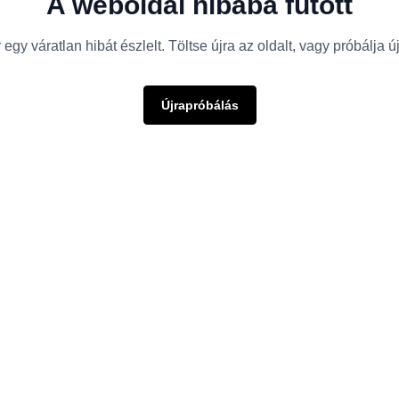
A weboldal hibába futott
egy váratlan hibát észlelt. Töltse újra az oldalt, vagy próbálja 
Újrapróbálás