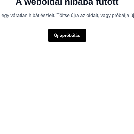
A weboldal hibába futott
egy váratlan hibát észlelt. Töltse újra az oldalt, vagy próbálja 
Újrapróbálás