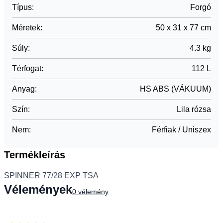
Típus
:
Forgó
Méretek
:
50 x 31 x 77 cm
Súly
:
4.3 kg
Térfogat
:
112 L
Anyag
:
HS ABS (VÁKUUM)
Szín
:
Lila rózsa
Nem
:
Férfiak / Uniszex
Termékleírás
SPINNER 77/28 EXP TSA
Vélemények
0
vélemény