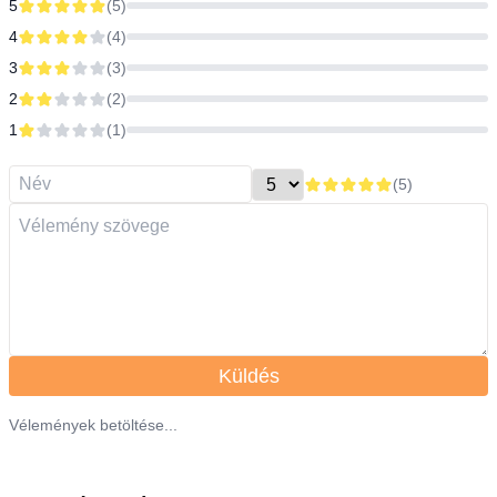
5
(
5
)
4
(
4
)
3
(
3
)
2
(
2
)
1
(
1
)
(
5
)
Küldés
Vélemények betöltése...