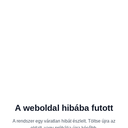
A weboldal hibába futott
A rendszer egy váratlan hibát észlelt. Töltse újra az
oldalt, vagy próbálja újra később.