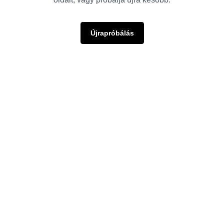
Újrapróbálás