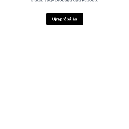
Újrapróbálás