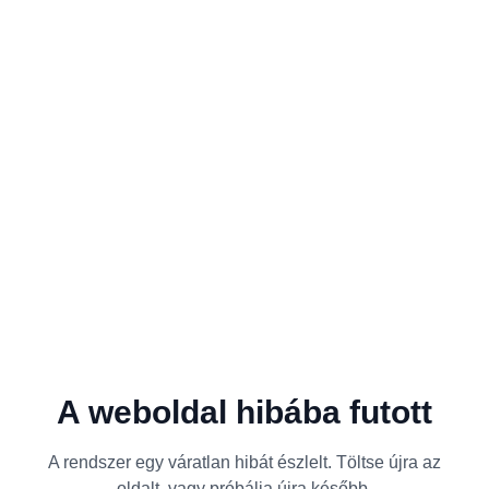
A weboldal hibába futott
A rendszer egy váratlan hibát észlelt. Töltse újra az
oldalt, vagy próbálja újra később.