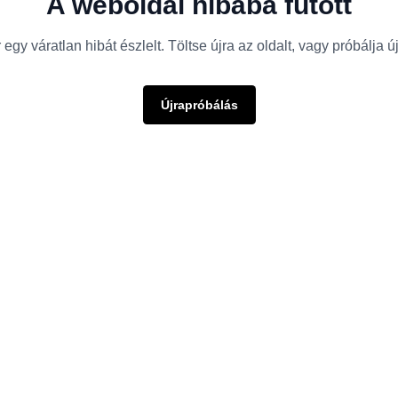
A weboldal hibába futott
egy váratlan hibát észlelt. Töltse újra az oldalt, vagy próbálja 
Újrapróbálás