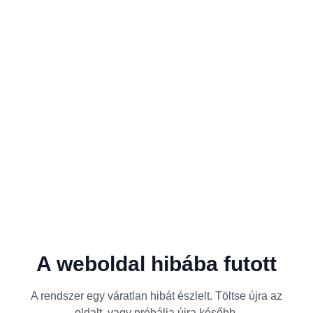
A weboldal hibába futott
A rendszer egy váratlan hibát észlelt. Töltse újra az
oldalt, vagy próbálja újra később.