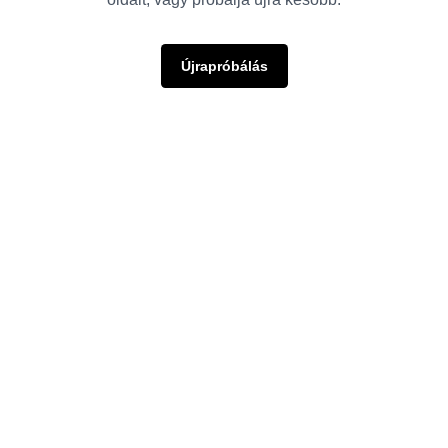
Újrapróbálás