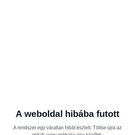
A weboldal hibába futott
A rendszer egy váratlan hibát észlelt. Töltse újra az
oldalt, vagy próbálja újra később.