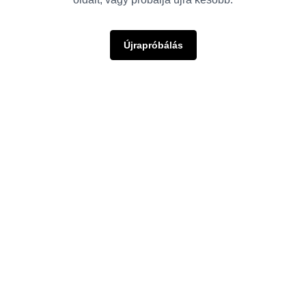
Újrapróbálás