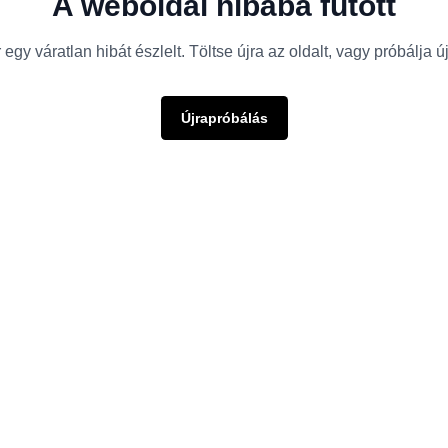
A weboldal hibába futott
egy váratlan hibát észlelt. Töltse újra az oldalt, vagy próbálja 
Újrapróbálás