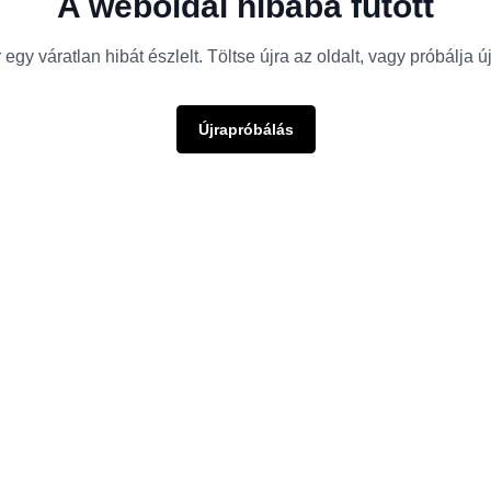
A weboldal hibába futott
egy váratlan hibát észlelt. Töltse újra az oldalt, vagy próbálja 
Újrapróbálás