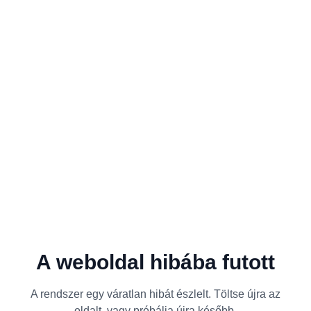
A weboldal hibába futott
A rendszer egy váratlan hibát észlelt. Töltse újra az
oldalt, vagy próbálja újra később.