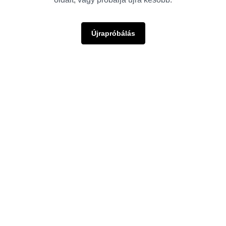
Újrapróbálás