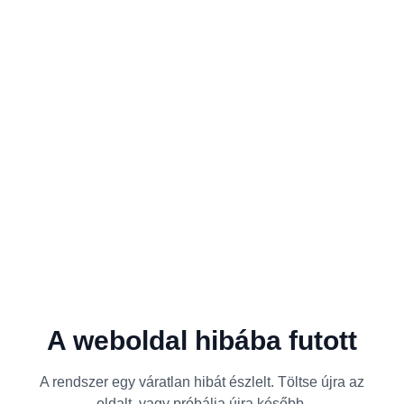
A weboldal hibába futott
A rendszer egy váratlan hibát észlelt. Töltse újra az
oldalt, vagy próbálja újra később.