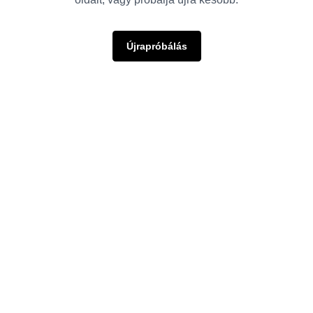
Újrapróbálás