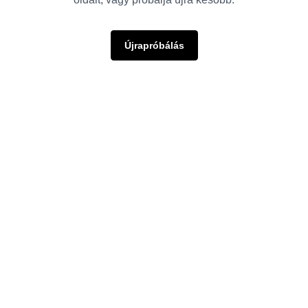
Újrapróbálás