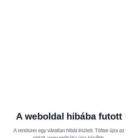
A weboldal hibába futott
A rendszer egy váratlan hibát észlelt. Töltse újra az
oldalt, vagy próbálja újra később.