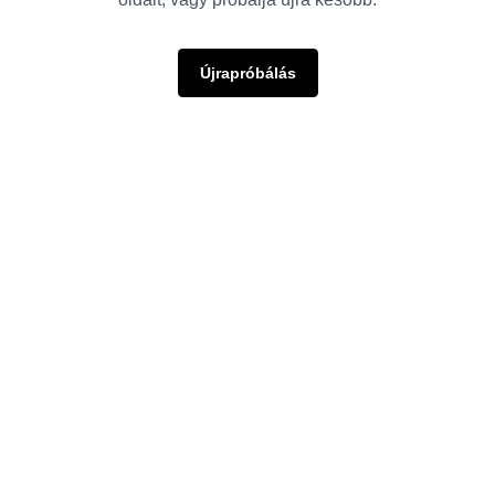
Újrapróbálás