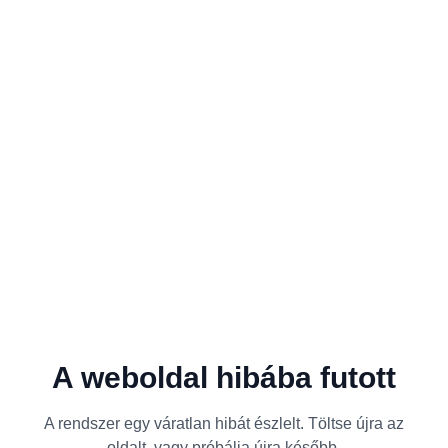
A weboldal hibába futott
A rendszer egy váratlan hibát észlelt. Töltse újra az
oldalt, vagy próbálja újra később.