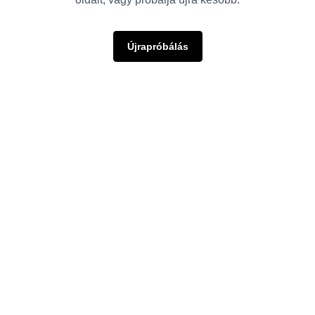
Újrapróbálás