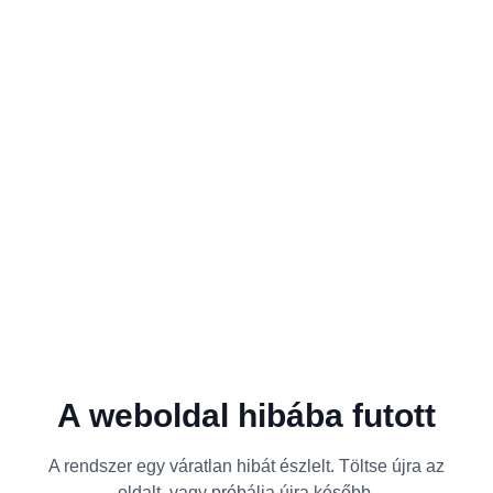
A weboldal hibába futott
A rendszer egy váratlan hibát észlelt. Töltse újra az
oldalt, vagy próbálja újra később.