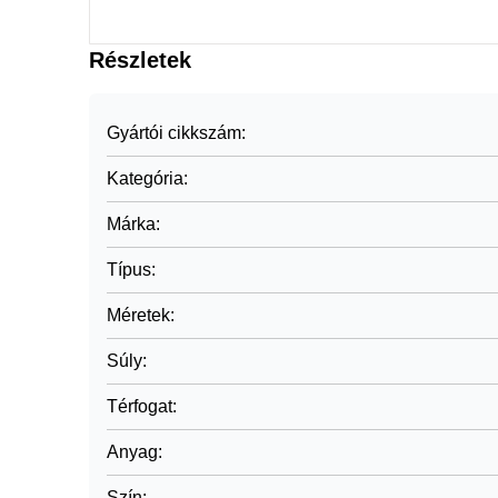
Részletek
Gyártói cikkszám
:
Kategória
:
Márka
:
Típus
:
Méretek
:
Súly
:
Térfogat
:
Anyag
:
Szín
: