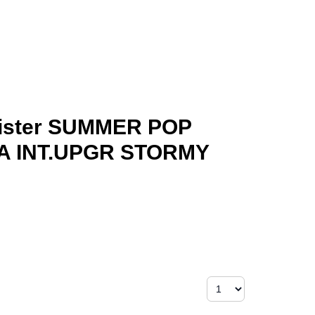
rister SUMMER POP
TSA INT.UPGR STORMY