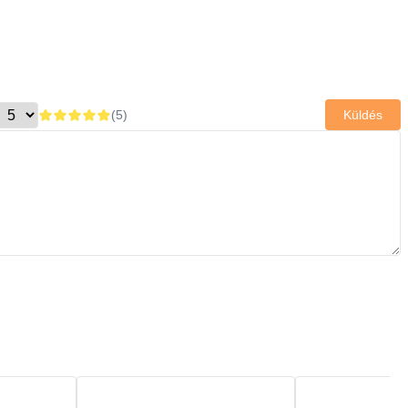
(
5
)
Küldés