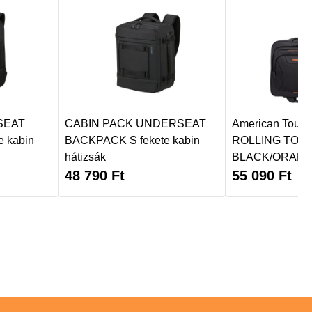
SEAT
CABIN PACK UNDERSEAT
American Touri
 kabin
BACKPACK S fekete kabin
ROLLING TOTE 
hátizsák
BLACK/ORAN
48 790
Ft
55 090
Ft