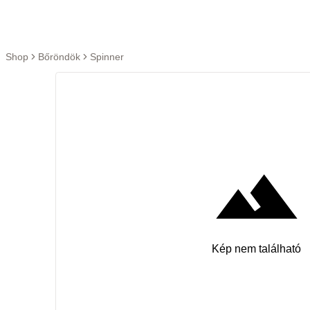
Ugrás a tartalomra
Shop
Bőröndök
Spinner
Kép nem található