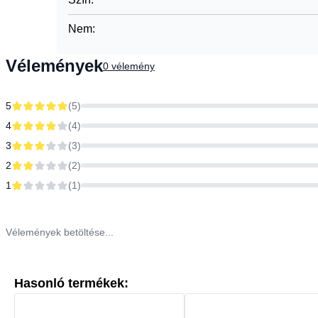
Nem
:
Vélemények
0
vélemény
5
(
5
)
4
(
4
)
3
(
3
)
2
(
2
)
1
(
1
)
Vélemények betöltése...
Hasonló termékek: