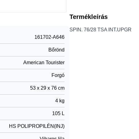
Termékleírás
SPIN. 76/28 TSA INT.UPGR
161702-A646
Bőrönd
American Tourister
Forgó
53 x 29 x 76 cm
4 kg
105 L
HS POLIPROPILÉN(INJ)
Viharos lila