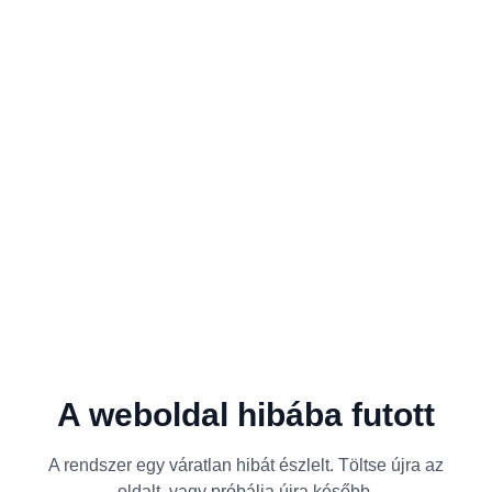
A weboldal hibába futott
A rendszer egy váratlan hibát észlelt. Töltse újra az
oldalt, vagy próbálja újra később.