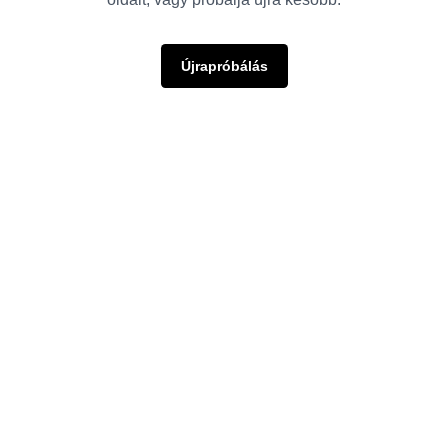
Újrapróbálás