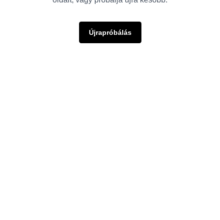
Újrapróbálás