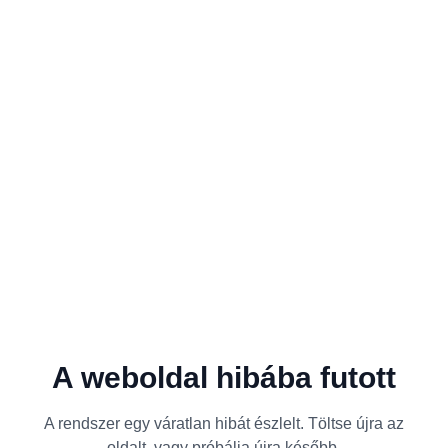
A weboldal hibába futott
A rendszer egy váratlan hibát észlelt. Töltse újra az
oldalt, vagy próbálja újra később.