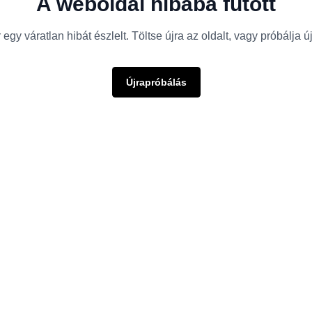
A weboldal hibába futott
egy váratlan hibát észlelt. Töltse újra az oldalt, vagy próbálja 
Újrapróbálás