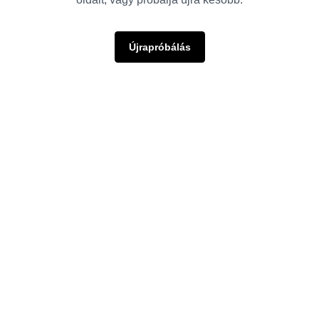
Újrapróbálás