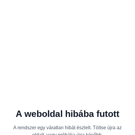
A weboldal hibába futott
A rendszer egy váratlan hibát észlelt. Töltse újra az
oldalt, vagy próbálja újra később.