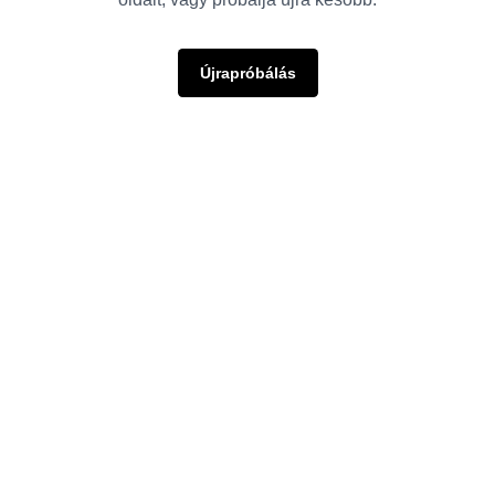
Újrapróbálás