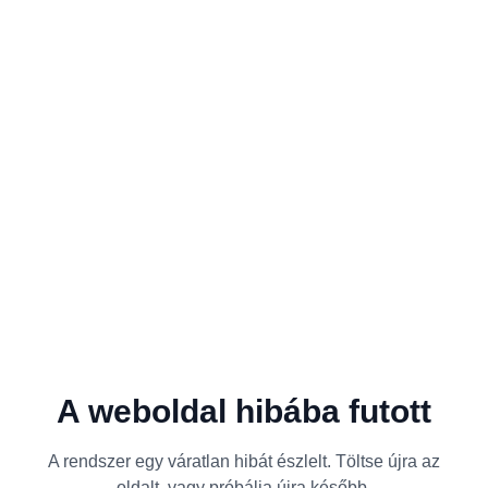
A weboldal hibába futott
A rendszer egy váratlan hibát észlelt. Töltse újra az
oldalt, vagy próbálja újra később.