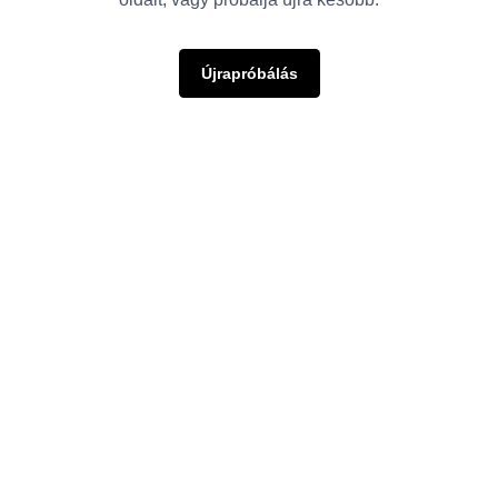
Újrapróbálás