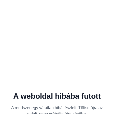
A weboldal hibába futott
A rendszer egy váratlan hibát észlelt. Töltse újra az
oldalt, vagy próbálja újra később.