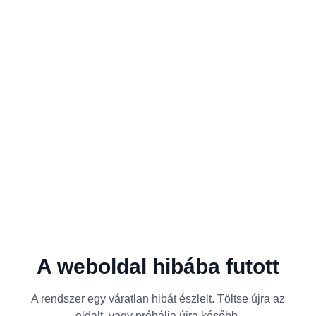
A weboldal hibába futott
A rendszer egy váratlan hibát észlelt. Töltse újra az
oldalt, vagy próbálja újra később.