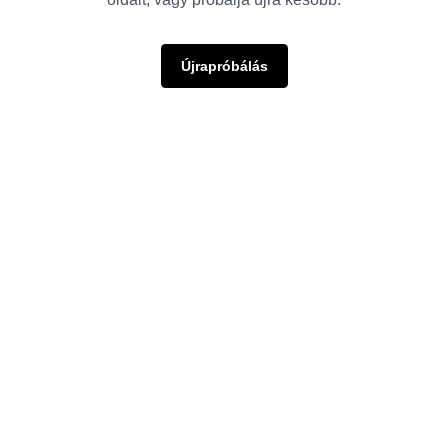
Újrapróbálás