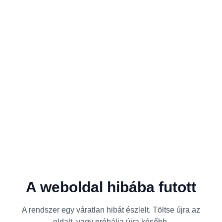
A weboldal hibába futott
A rendszer egy váratlan hibát észlelt. Töltse újra az
oldalt, vagy próbálja újra később.