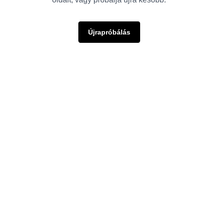
Újrapróbálás