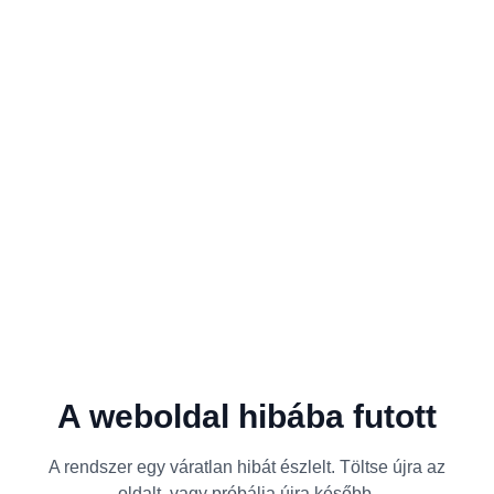
A weboldal hibába futott
A rendszer egy váratlan hibát észlelt. Töltse újra az
oldalt, vagy próbálja újra később.