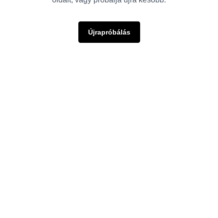
Újrapróbálás