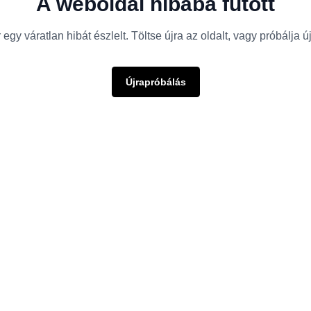
A weboldal hibába futott
egy váratlan hibát észlelt. Töltse újra az oldalt, vagy próbálja 
Újrapróbálás