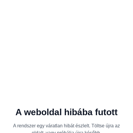
A weboldal hibába futott
A rendszer egy váratlan hibát észlelt. Töltse újra az
oldalt, vagy próbálja újra később.