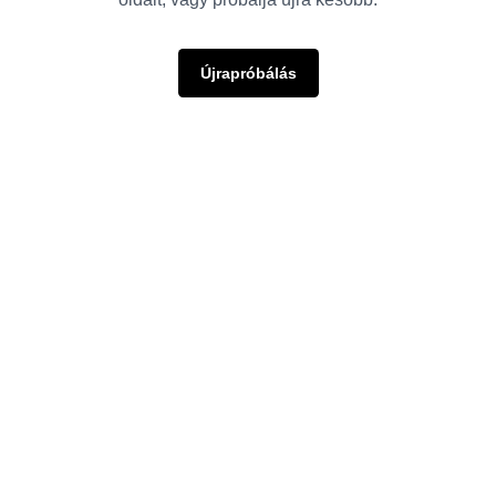
Újrapróbálás