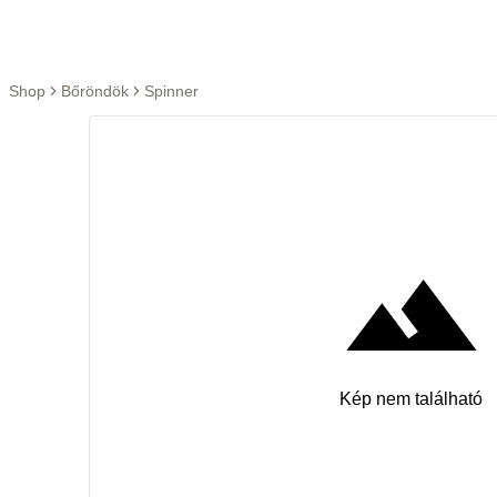
Ugrás a tartalomra
Shop
Bőröndök
Spinner
Kép nem található