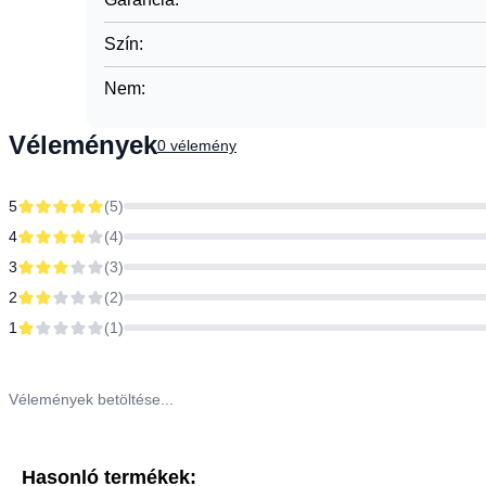
Szín
:
Nem
:
Vélemények
0
vélemény
5
(
5
)
4
(
4
)
3
(
3
)
2
(
2
)
1
(
1
)
Vélemények betöltése...
Hasonló termékek: