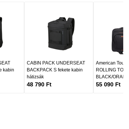
SEAT
CABIN PACK UNDERSEAT
American Touri
 kabin
BACKPACK S fekete kabin
ROLLING TOTE 
hátizsák
BLACK/ORAN
48 790
Ft
55 090
Ft