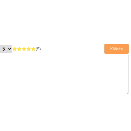
(
5
)
Küldés