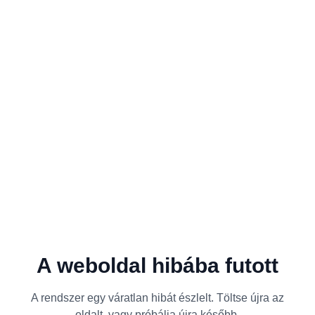
A weboldal hibába futott
A rendszer egy váratlan hibát észlelt. Töltse újra az
oldalt, vagy próbálja újra később.