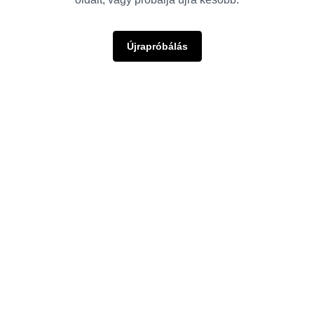
Újrapróbálás