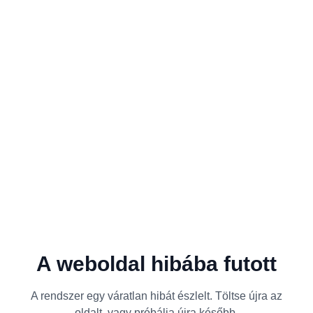
A weboldal hibába futott
A rendszer egy váratlan hibát észlelt. Töltse újra az
oldalt, vagy próbálja újra később.