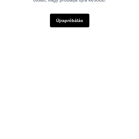
Újrapróbálás