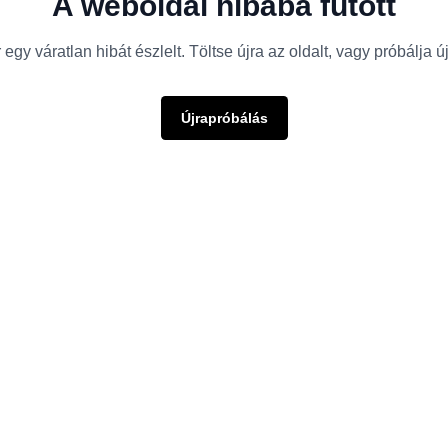
A weboldal hibába futott
egy váratlan hibát észlelt. Töltse újra az oldalt, vagy próbálja 
Újrapróbálás