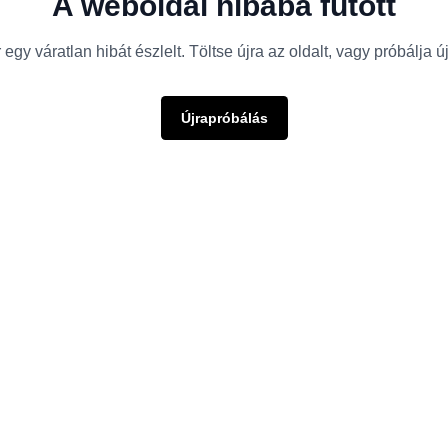
A weboldal hibába futott
egy váratlan hibát észlelt. Töltse újra az oldalt, vagy próbálja 
Újrapróbálás