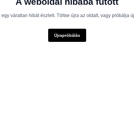
A weboldal hibába futott
egy váratlan hibát észlelt. Töltse újra az oldalt, vagy próbálja 
Újrapróbálás