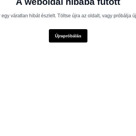
A weboldal hibába futott
egy váratlan hibát észlelt. Töltse újra az oldalt, vagy próbálja 
Újrapróbálás