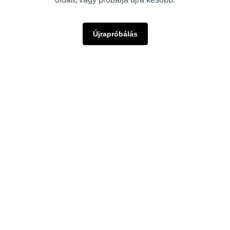
Újrapróbálás