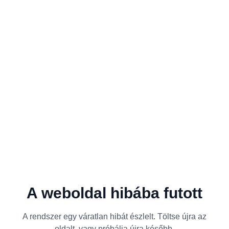
A weboldal hibába futott
A rendszer egy váratlan hibát észlelt. Töltse újra az
oldalt, vagy próbálja újra később.