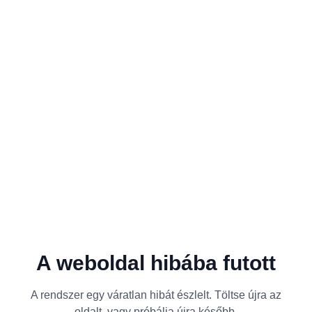
A weboldal hibába futott
A rendszer egy váratlan hibát észlelt. Töltse újra az
oldalt, vagy próbálja újra később.