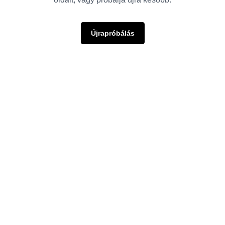
Újrapróbálás